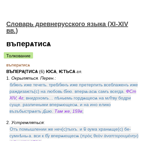
Словарь древнерусского языка (XI-XIV
вв.)
въперѧтисѧ
Толкование
въперѧтисѧ
ВЪПЕРѦ|ТИСѦ
(6)
ЮСѦ
,
ѤТЬСѦ
гл.
1.
Окрыляться. Перен.
:
бл҃жнъ иже течеть. требл҃жнъ иже претерпить всеблаженъ иже
раждизаѥть(с) на любовь б҃ию. вперѩ˫асѩ самъ всегда.
ФСт
XIV, 4г
; внидохомъ… пѣньемь гордѩщесѩ на мл҃тву бодри
суще. различными вперѩющесѩ. и на ино елико
възъбыстрѩеть д҃шю.
Там же, 159в
;
2.
Устремляться
:
Отъ помышлении же неч(с)тыхъ. и ѿ ѹма хранѩще(с) бе-
сумнѣнь˫а. вси к б҃у вперѩющесѩ (πρὸς θεὸν ἀναπτερουμένην)