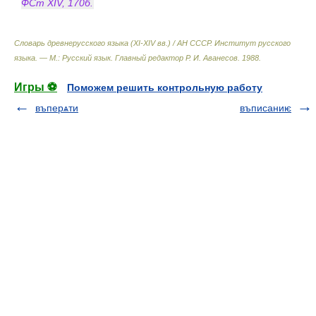
ФСт XIV, 170б.
Словарь древнерусского языка (XI-XIV вв.) / АН СССР. Институт русского
языка. — М.: Русский язык
.
Главный редактор Р. И. Аванесов
.
1988
.
Игры ⚽
Поможем решить контрольную работу
въперѧти
въписаниѥ